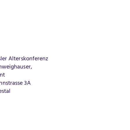
ler Alterskonferenz
chweighauser,
nt
nstrasse 3A
estal