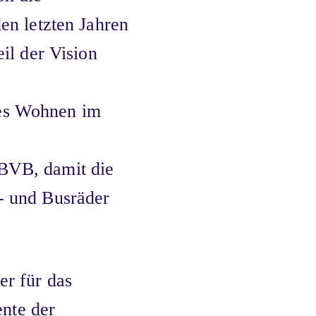
den letzten Jahren
eil der Vision
res Wohnen im
 BVB, damit die
m- und Busräder
er für das
nte der