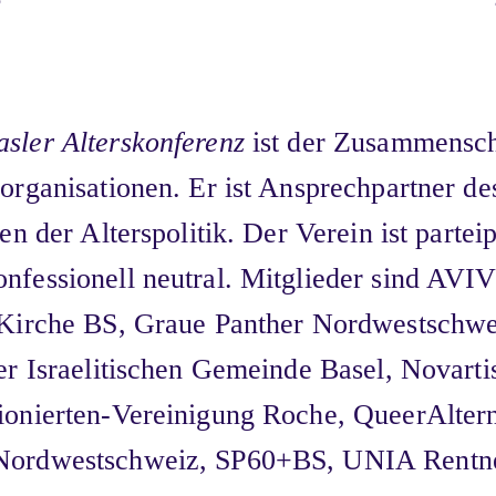
sler Alterskonferenz
ist der Zusammensch
sorganisationen. Er ist Ansprechpartner d
en der Alterspolitik. Der Verein ist parteip
nfessionell neutral. Mitglieder sind AVI
e Kirche BS, Graue Panther Nordwestschw
er Israelitischen Gemeinde Basel, Novarti
ionierten-Vereinigung Roche, QueerAltern
Nordwestschweiz, SP60+BS, UNIA Rentne