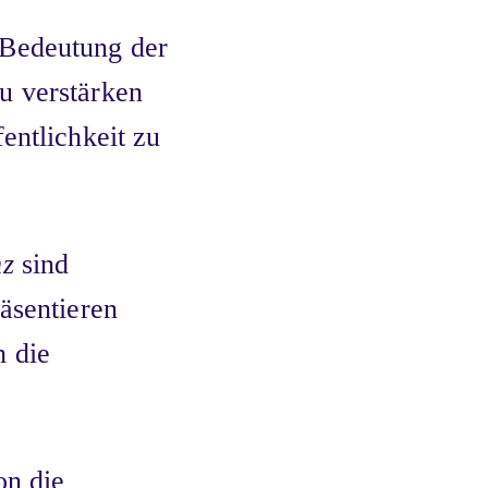
Bedeutung der
u verstärken
entlichkeit zu
nz
sind
äsentieren
h die
on die