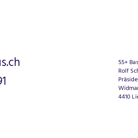
s.ch
55+ Bas
Rolf S
91
Präside
Widman
4410 Li