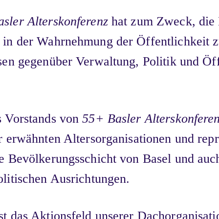
sler Alterskonferenz
hat zum Zweck, die 
 in der Wahrnehmung der Öffentlichkeit z
sen gegenüber Verwaltung, Politik und Öff
s Vorstands von
55+ Basler Alterskonfere
er erwähnten Altersorganisationen und repr
te Bevölkerungsschicht von Basel und auc
olitischen Ausrichtungen.
st das Aktionsfeld unserer Dachorganisati